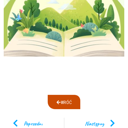
WRÓĆ
Poprzedni
Następny