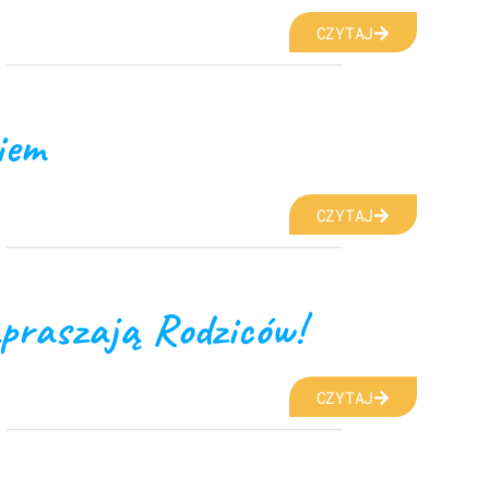
CZYTAJ
iem
CZYTAJ
apraszają Rodziców!
CZYTAJ