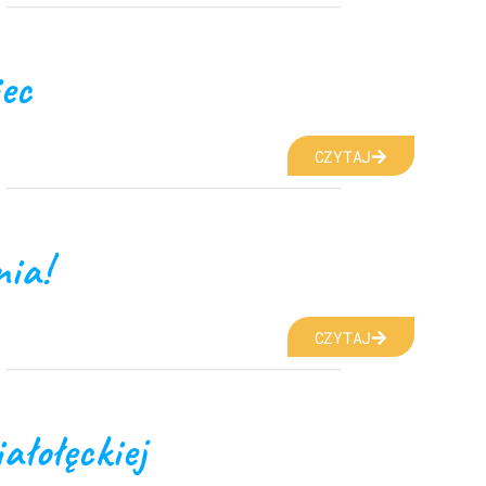
ec
CZYTAJ
ia!
CZYTAJ
ałołęckiej