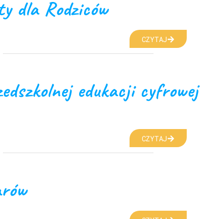
y dla Rodziców
CZYTAJ
rzedszkolnej edukacji cyfrowej
CZYTAJ
arów