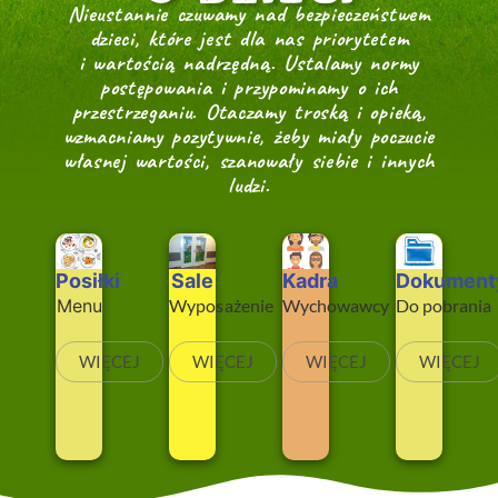
Nieustannie czuwamy nad bezpieczeństwem
dzieci, które jest dla nas priorytetem
i wartością nadrzędną. Ustalamy normy
postępowania i przypominamy o ich
przestrzeganiu. Otaczamy troską i opieką,
wzmacniamy pozytywnie, żeby miały poczucie
własnej wartości, szanowały siebie i innych
ludzi.
Posiłki
Sale
Kadra
Dokument
Menu
Wyposażenie
Wychowawcy
Do pobrania
WIĘCEJ
WIĘCEJ
WIĘCEJ
WIĘCEJ