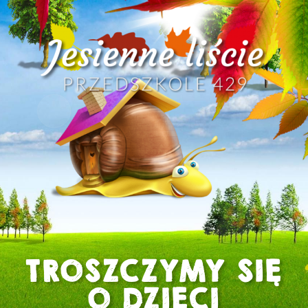
TROSZCZYMY SIĘ
O DZIECI