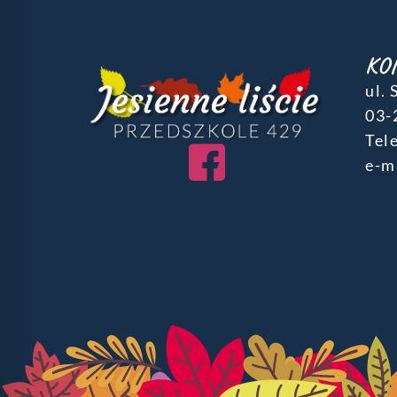
KO
ul.
03-
Tele
e-m