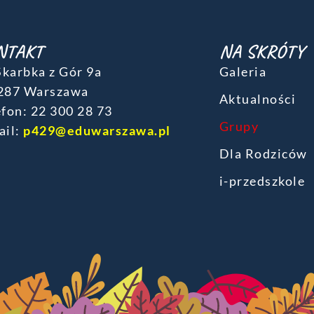
NTAKT
NA SKRÓTY
 Skarbka z Gór 9a
Galeria
287 Warszawa
Aktualności
fon: ‎22 300 28 73
Grupy
ail:
p429@eduwarszawa.pl
Dla Rodziców
i-przedszkole