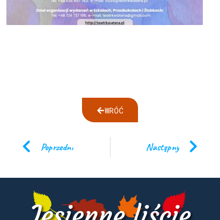
WRÓĆ
Poprzedni
Następny