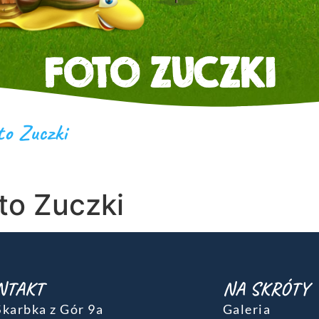
FOTO ZUCZKI
to Zuczki
to Zuczki
NTAKT
NA SKRÓTY
 Skarbka z Gór 9a
Galeria