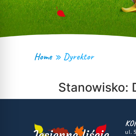
Home
»
Dyrektor
Stanowisko:
KO
ul.