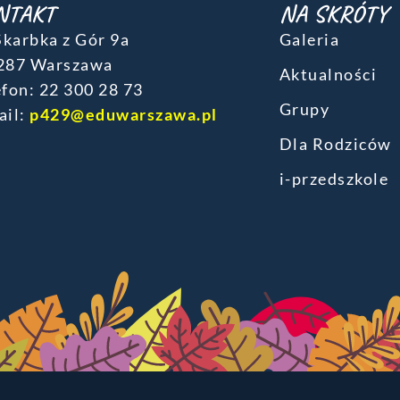
NTAKT
NA SKRÓTY
 Skarbka z Gór 9a
Galeria
287 Warszawa
Aktualności
fon: ‎22 300 28 73
Grupy
ail:
p429@eduwarszawa.pl
Dla Rodziców
i-przedszkole