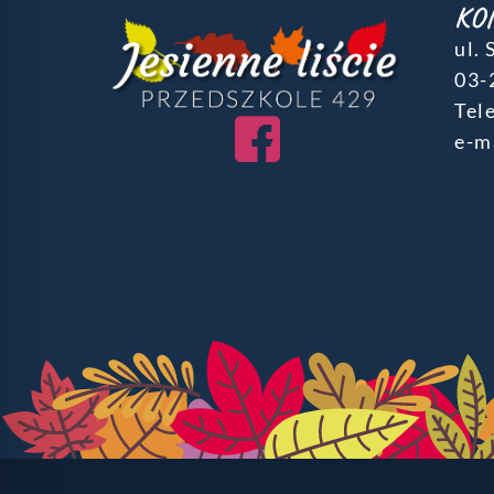
KO
ul.
03-
Tele
e-m