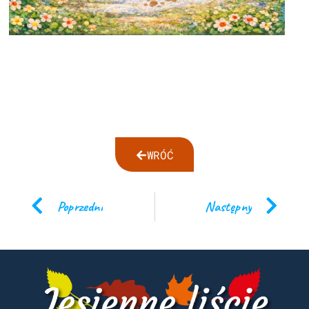
WRÓĆ
Poprzedni
Następny