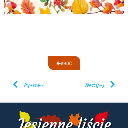
WRÓĆ
Poprzedni
Następny