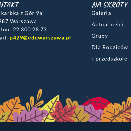
NTAKT
NA SKRÓTY
 Skarbka z Gór 9a
Galeria
287 Warszawa
Aktualności
fon: ‎22 300 28 73
Grupy
ail:
p429@eduwarszawa.pl
Dla Rodziców
i-przedszkole