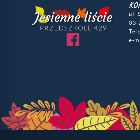
KO
ul.
03-
Tele
e-m