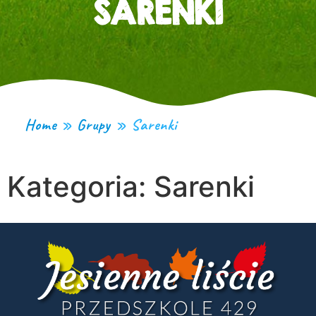
SARENKI
Home
»
Grupy
»
Sarenki
Kategoria:
Sarenki